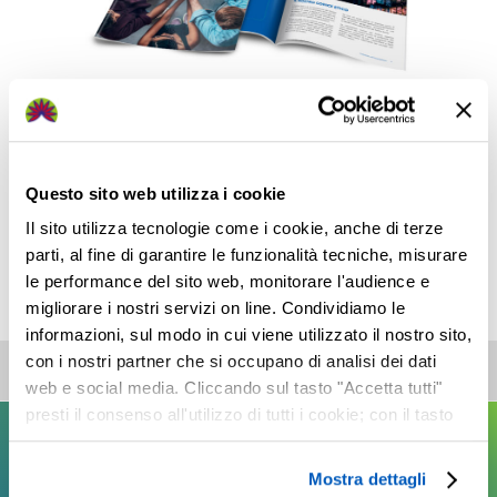
Questo sito web utilizza i cookie
Il sito utilizza tecnologie come i cookie, anche di terze
parti, al fine di garantire le funzionalità tecniche, misurare
le performance del sito web, monitorare l'audience e
migliorare i nostri servizi on line. Condividiamo le
Ultimo aggiornamento: 12/12/2025
informazioni, sul modo in cui viene utilizzato il nostro sito,
con i nostri partner che si occupano di analisi dei dati
SITEMAP
web e social media. Cliccando sul tasto "Accetta tutti"
presti il consenso all'utilizzo di tutti i cookie; con il tasto
"Seleziona" puoi selezionare i cookie a cui prestare il
consenso; con il tasto "Chiudi" o cliccando la “X” in alto a
Mostra dettagli
destra puoi continuare la navigazione solo con l'utilizzo