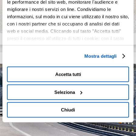
le performance del sito web, monitorare l'audience e
migliorare i nostri servizi on line. Condividiamo le
MANUTENZIONI AUTOSTRADALI
informazioni, sul modo in cui viene utilizzato il nostro sito,
con i nostri partner che si occupano di analisi dei dati
web e social media. Cliccando sul tasto "Accetta tutti"
presti il consenso all'utilizzo di tutti i cookie; con il tasto
"Seleziona" puoi selezionare i cookie a cui prestare il
consenso; con il tasto "Chiudi" o cliccando la “X” in alto a
Mostra dettagli
destra puoi continuare la navigazione solo con l'utilizzo
dei cookie necessari. Per saperne di più ed
Accetta tutti
eventualmente modificare il tuo consenso, consulta
GALLERIE
l'Informativa su
Cookies
e
Privacy
. È possibile
liberamente prestare, rifiutare o revocare il proprio
Seleziona
consenso in qualsiasi momento, accedendo al pannello
Mostra Dettagli.
Chiudi