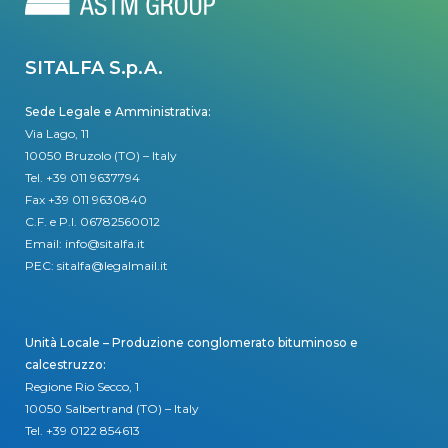
SITALFA S.p.A.
Sede Legale e Amministrativa:
Via Lago, 11
10050 Bruzolo (TO) – Italy
Tel.
+39 011 9637794
Fax +39 011 9630840
C.F. e P.I. 06782560012
Email:
info@sitalfa.it
PEC:
sitalfa@legalmail.it
Unità Locale – Produzione conglomerato bituminoso e
calcestruzzo:
Regione Rio Secco, 1
10050 Salbertrand (TO) – Italy
Tel.
+39 0122 854613